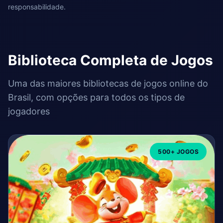
responsabilidade.
Biblioteca Completa de Jogos
Uma das maiores bibliotecas de jogos online do
Brasil, com opções para todos os tipos de
jogadores
500+ JOGOS