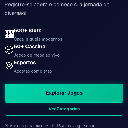
Registre-se agora e comece sua jornada de
diversão!
500+ Slots
🎰
Caça-níqueis modernos
50+ Cassino
🎲
Jogos de mesa ao vivo
Esportes
🎯
Apostas completas
Explorar Jogos
Ver Categorias
🔞 Apenas para maiores de 18 anos. Jogue com