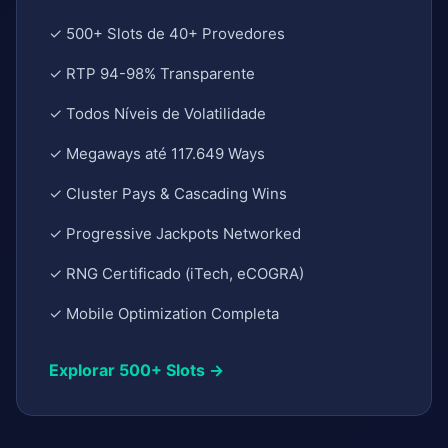
✓ 500+ Slots de 40+ Provedores
✓ RTP 94-98% Transparente
✓ Todos Níveis de Volatilidade
✓ Megaways até 117.649 Ways
✓ Cluster Pays & Cascading Wins
✓ Progressive Jackpots Networked
✓ RNG Certificado (iTech, eCOGRA)
✓ Mobile Optimization Completa
Explorar 500+ Slots →