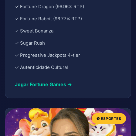
✓ Fortune Dragon (96.96% RTP)
✓ Fortune Rabbit (96.77% RTP)
✓ Sweet Bonanza
✓ Sugar Rush
✓ Progressive Jackpots 4-tier
✓ Autenticidade Cultural
Jogar Fortune Games →
⚽ ESPORTES