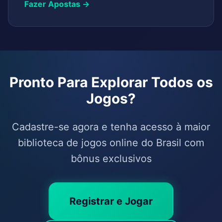
Fazer Apostas →
Pronto Para Explorar Todos os
Jogos?
Cadastre-se agora e tenha acesso à maior
biblioteca de jogos online do Brasil com
bônus exclusivos
Registrar e Jogar