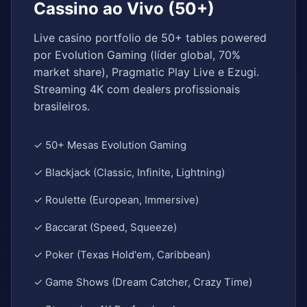
Cassino ao Vivo (50+)
Live casino portfolio de 50+ tables powered
por Evolution Gaming (líder global, 70%
market share), Pragmatic Play Live e Ezugi.
Streaming 4K com dealers profissionais
brasileiros.
✓ 50+ Mesas Evolution Gaming
✓ Blackjack (Classic, Infinite, Lightning)
✓ Roulette (European, Immersive)
✓ Baccarat (Speed, Squeeze)
✓ Poker (Texas Hold'em, Caribbean)
✓ Game Shows (Dream Catcher, Crazy Time)