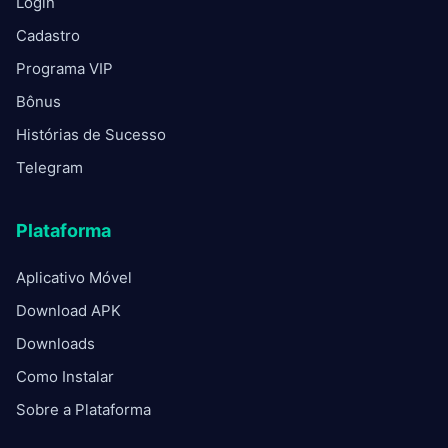
Login
Cadastro
Programa VIP
Bônus
Histórias de Sucesso
Telegram
Plataforma
Aplicativo Móvel
Download APK
Downloads
Como Instalar
Sobre a Plataforma