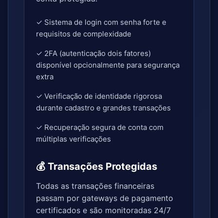
✓ Sistema de login com senha forte e
requisitos de complexidade
✓ 2FA (autenticação dois fatores)
disponível opcionalmente para segurança
extra
✓ Verificação de identidade rigorosa
durante cadastro e grandes transações
✓ Recuperação segura de conta com
múltiplas verificações
💰 Transações Protegidas
Todas as transações financeiras
passam por gateways de pagamento
certificados e são monitoradas 24/7