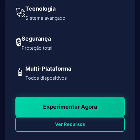
Tecnologia
🚀
Sistema avançado
Segurança
🔒
Proteção total
Multi-Plataforma
📱
Todos dispositivos
Experimentar Agora
Ver Recursos