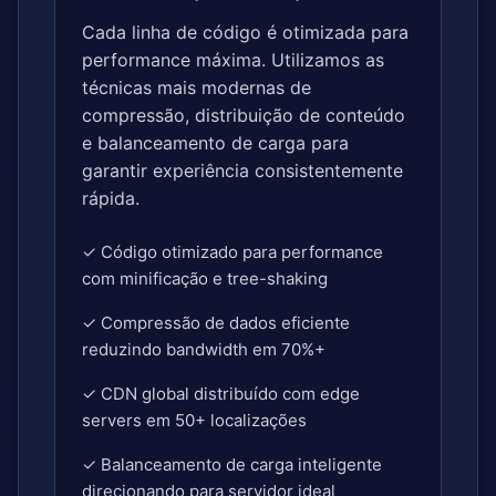
Cada linha de código é otimizada para
performance máxima. Utilizamos as
técnicas mais modernas de
compressão, distribuição de conteúdo
e balanceamento de carga para
garantir experiência consistentemente
rápida.
✓ Código otimizado para performance
com minificação e tree-shaking
✓ Compressão de dados eficiente
reduzindo bandwidth em 70%+
✓ CDN global distribuído com edge
servers em 50+ localizações
✓ Balanceamento de carga inteligente
direcionando para servidor ideal