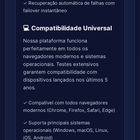
✓ Recuperação automática de falhas com
failover instantâneo
💻 Compatibilidade Universal
Nossa plataforma funciona
perfeitamente em todos os
navegadores modernos e sistemas
operacionais. Testes extensivos
garantem compatibilidade com
dispositivos lançados nos últimos 5
anos.
✓ Compatível com todos navegadores
modernos (Chrome, Firefox, Safari, Edge)
✓ Suporta principais sistemas
operacionais (Windows, macOS, Linux,
iOS, Android)