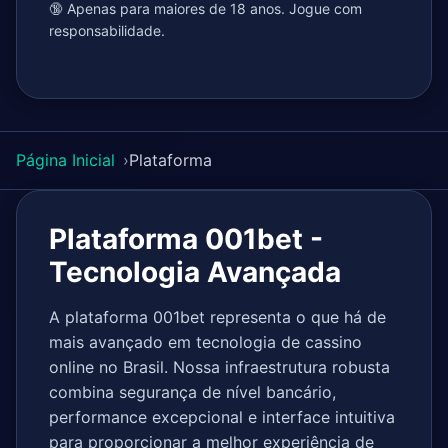
🔞 Apenas para maiores de 18 anos. Jogue com
responsabilidade.
Página Inicial
Plataforma
Plataforma 001bet -
Tecnologia Avançada
A plataforma 001bet representa o que há de
mais avançado em tecnologia de cassino
online no Brasil. Nossa infraestrutura robusta
combina segurança de nível bancário,
performance excepcional e interface intuitiva
para proporcionar a melhor experiência de