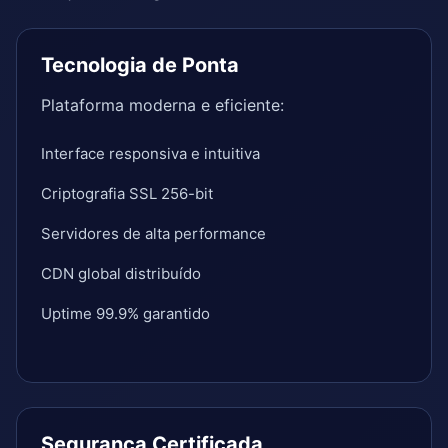
Tecnologia de Ponta
Plataforma moderna e eficiente:
Interface responsiva e intuitiva
Criptografia SSL 256-bit
Servidores de alta performance
CDN global distribuído
Uptime 99.9% garantido
Segurança Certificada