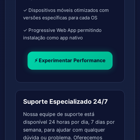
✓ Dispositivos móveis otimizados com
versões específicas para cada OS
✓ Progressive Web App permitindo
instalação como app nativo
⚡ Experimentar Performance
Suporte Especializado 24/7
Nossa equipe de suporte está
disponível 24 horas por dia, 7 dias por
semana, para ajudar com qualquer
dúvida ou problema. Oferecemos