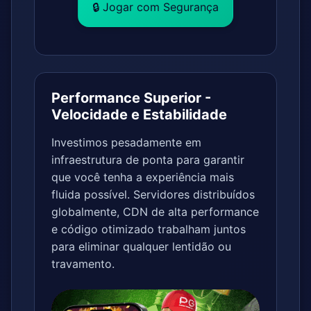
🔒 Jogar com Segurança
Performance Superior -
Velocidade e Estabilidade
Investimos pesadamente em
infraestrutura de ponta para garantir
que você tenha a experiência mais
fluida possível. Servidores distribuídos
globalmente, CDN de alta performance
e código otimizado trabalham juntos
para eliminar qualquer lentidão ou
travamento.