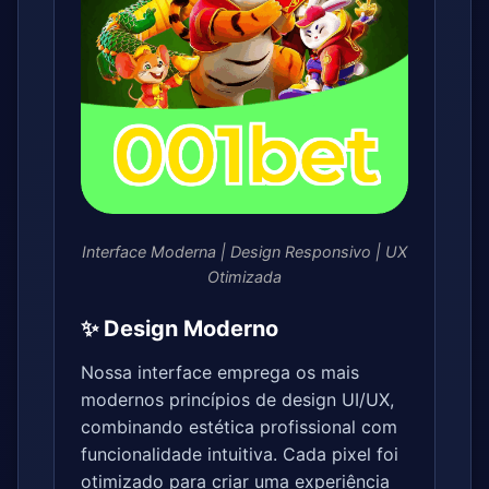
Interface Moderna | Design Responsivo | UX
Otimizada
✨ Design Moderno
Nossa interface emprega os mais
modernos princípios de design UI/UX,
combinando estética profissional com
funcionalidade intuitiva. Cada pixel foi
otimizado para criar uma experiência