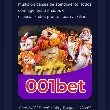
múltiplos canais de atendimento, todos
com agentes treinados e
especializados prontos para auxiliar.
Chat 24/7 | E-mail <24h | Telegram Oficial |