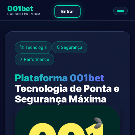
001bet
Entrar
CASSINO PREMIUM
🚀 Tecnologia
🔒 Segurança
⚡ Performance
Plataforma 001bet
Tecnologia de Ponta e
Segurança Máxima