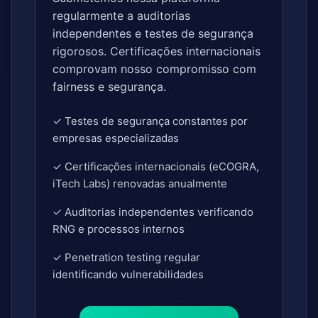
regularmente a auditorias
independentes e testes de segurança
rigorosos. Certificações internacionais
comprovam nosso compromisso com
fairness e segurança.
✓ Testes de segurança constantes por
empresas especializadas
✓ Certificações internacionais (eCOGRA,
iTech Labs) renovadas anualmente
✓ Auditorias independentes verificando
RNG e processos internos
✓ Penetration testing regular
identificando vulnerabilidades